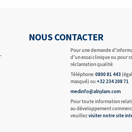
NOUS CONTACTER
L
Pour une demande d’informat
d’un essai clinique ou pour r
réclamation qualité:
Téléphone:
0800 81 443
(égal
masqué) ou
+32 234 208 71
medinfo@alnylam.com
Pour toute information relati
au développement commercial
veuillez
visiter notre site in