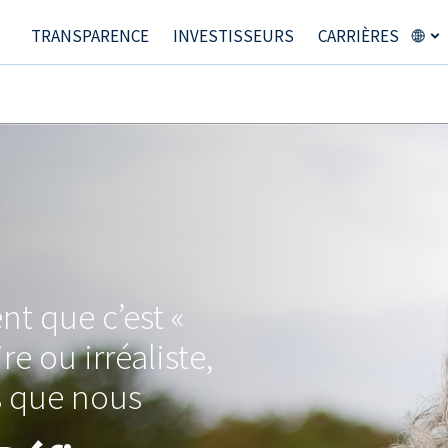
TRANSPARENCE
INVESTISSEURS
CARRIÈRES
nt que c’est «
re ou irréaliste,
 que nous