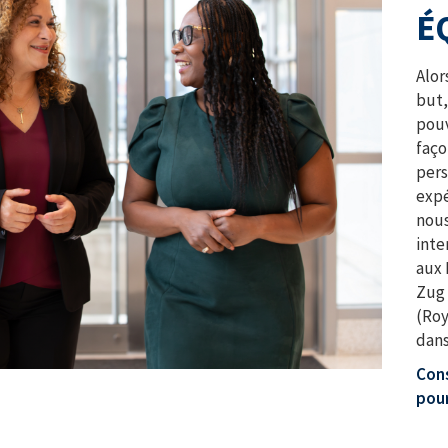
É
Alor
but,
pouv
faço
per
expé
nous
inte
aux 
Zug 
(Roy
dans
Cons
pour