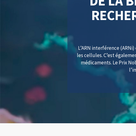
DE LA B
RECHE
L’ARN interférence (ARNi) 
les cellules. C’est égale
médicaments. Le Prix Nob
l’i