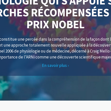
IOLOGIE QUI S’APPUIE
RCHES RÉCOMPENSÉES 
PRIX NOBEL
constitue une percée dans la compréhension de la façon dont 
ment une approche totalement nouvelle appliquée à la découve
el 2006 de physiologie ou de médecine, décerné à Craig Mello 
mportance de l’ARNi comme une découverte scientifique maje
En savoir plus ›