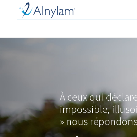
Skip
to
main
content
À ceux qui déclare
impossible, illusoi
» nous répondons