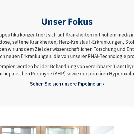
Unser Fokus
apeutika konzentriert sich auf Krankheiten mit hohem medizin
dose, seltene Krankheiten, Herz-Kreislauf-Erkrankungen, St
en wir uns dem Ziel der wissenschaftlichen Forschung und En
ach neuen Erkrankungen, die von unserer RNAi-Technologie pro
erapien werden bei der Behandlung von vererbbarer Transthy
n hepatischen Porphyrie (AHP) sowie der primären Hyperoxalu
Sehen Sie sich unsere Pipeline an ›