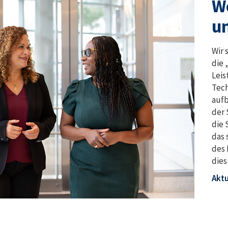
We
u
Wir 
die 
Leis
Tech
aufb
der 
die 
das 
des 
dies
Aktu