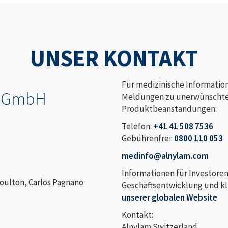
UNSER KONTAKT
Für medizinische Informatio
d GmbH
Meldungen zu unerwünschten
Produktbeanstandungen:
Telefon:
+41 41 508 7536
Gebührenfrei:
0800 110 053
medinfo@alnylam.com
Informationen für Investoren
Poulton, Carlos Pagnano
Geschäftsentwicklung und kli
unserer globalen Website
Kontakt:
Alnylam Switzerland