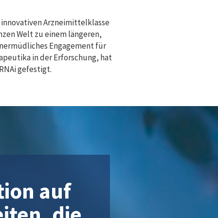
 innovativen Arzneimittelklasse
nzen Welt zu einem längeren,
unermüdliches Engagement für
peutika in der Erforschung, hat
RNAi gefestigt.
tion auf
ten, die