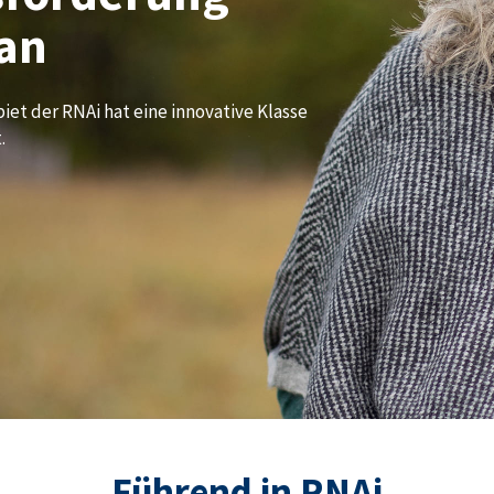
an
iet der RNAi hat eine innovative Klasse
.
Führend in RNAi