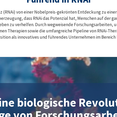
z (RNAi) von einer Nobelpreis-gekrönten Entdeckung zu einer
berzeugung, dass RNAi das Potenzial hat, Menschen auf der ga
Leben zu verhelfen. Durch wegweisende Forschungsarbeiten, 
enen Therapien sowie die umfangreiche Pipeline von RNAi-Thera
sition als innovatives und führendes Unternehmen im Bereich 
ine biologische Revolu
ge von Forschungsarbei