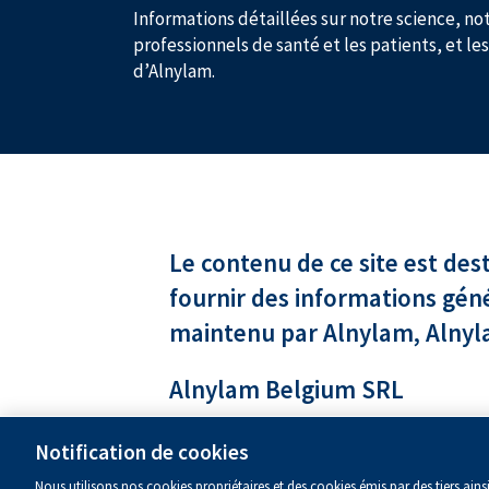
Informations détaillées sur notre science, not
professionnels de santé et les patients, et le
d’Alnylam.
Le contenu de ce site est de
fournir des informations gén
maintenu par Alnylam, Alnyl
Alnylam Belgium SRL
© 2024 Alnylam Belgium SRL.
Notification de cookies
Tous droits réservés.
Corp-LUX-00007 - date de révision : Nov
Nous utilisons nos cookies propriétaires et des cookies émis par des tiers ain