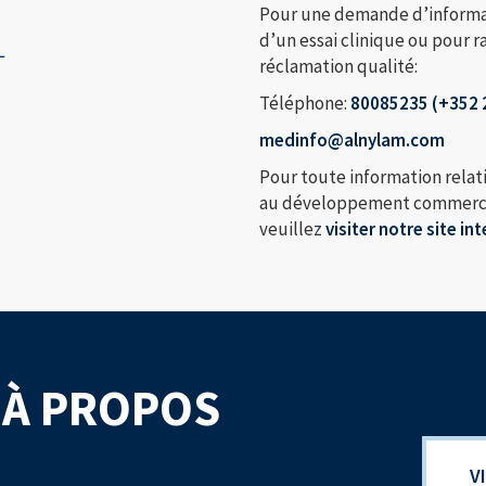
Pour une demande d’informat
L
d’un essai clinique ou pour r
réclamation qualité:
Téléphone:
80085235 (+352 
medinfo@alnylam.com
Pour toute information relati
au développement commercial
veuillez
visiter notre site in
 À PROPOS
V