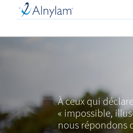
Skip
to
main
content
À ceux qui déclare
« impossible, illus
nous répondons 