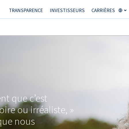
TRANSPARENCE
INVESTISSEURS
CARRIÈRES
nt que c’est
oire ou irréaliste, »
que nous