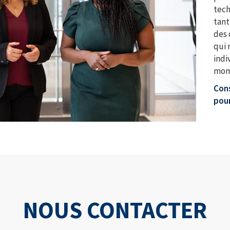
tech
tant
des 
qui 
indi
mome
Cons
pour
NOUS CONTACTER